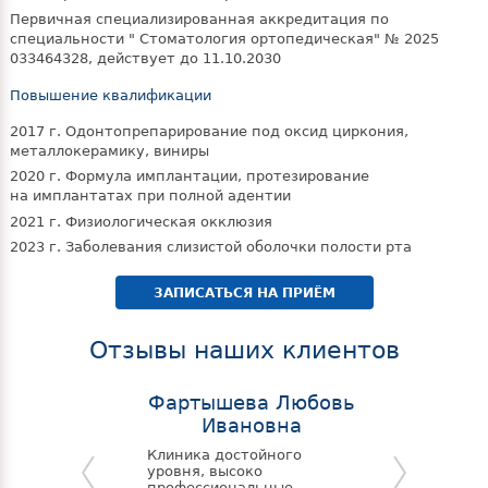
Первичная специализированная аккредитация по
специальности " Стоматология ортопедическая" №
2025
033464328, действует до
11.10.2030
Повышение квалификации
2017 г. Одонтопрепарирование под оксид циркония,
металлокерамику, виниры
2020 г. Формула имплантации, протезирование
на имплантатах при полной адентии
2021 г. Физиологическая окклюзия
2023 г. Заболевания слизистой оболочки полости рта
ЗАПИСАТЬСЯ НА ПРИЁМ
Отзывы наших клиентов
Фартышева Любовь
Лаврент
Ивановна
Семья Лавр
объявляет б
Клиника достойного
"Клинике с
уровня, высоко
стоматологи
профессиональные