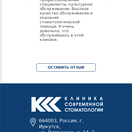
спасибо Пот
специалисты, культурное
Михаилу Сер
обслуживание. Высокое
Веронике В
качество обслуживания и
за професс
оказания
подход к ле
стоматологической
Мы всем ре
помощи. Я очень
"Клинику с
довольна, что
стоматологи
обслуживаюсь в этой
знакомым.
клинике.
ОСТАВИТЬ ОТЗЫВ
664003, Россия, г.
Иркутск,